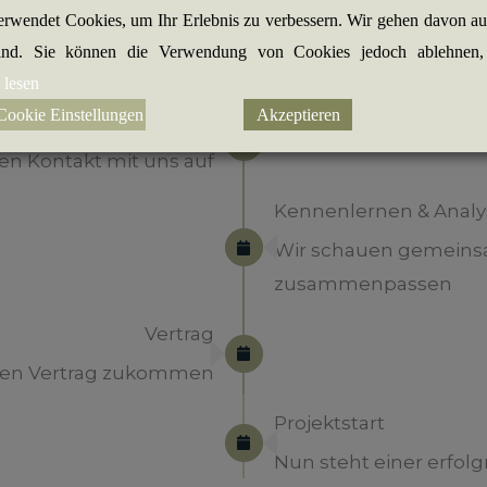
erwendet Cookies, um Ihr Erlebnis zu verbessern. Wir gehen davon aus
sind. Sie können die Verwendung von Cookies jedoch ablehnen
 lesen
4 Schritte zur Zusammenarbeit
Cookie Einstellungen
Akzeptieren
Anfrage
n Kontakt mit uns auf
Kennenlernen & Analy
Wir schauen gemeinsa
zusammenpassen
Vertrag
g den Vertrag zukommen
Projektstart
Nun steht einer erfo