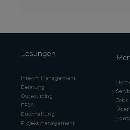
Lösungen
Me
Interim Management
Hom
Beratung
Servi
Outsourcing
Jobs
FP&A
Über
Buchhaltung
Kont
Projekt Management