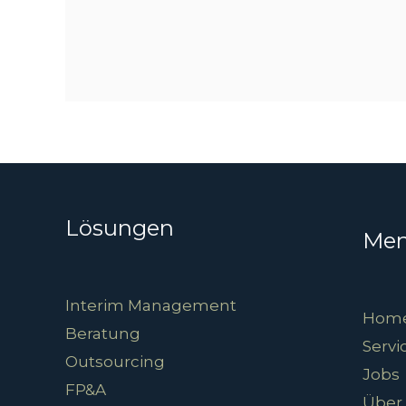
Unternehmenserfolg
Lösungen
Me
Interim Management
Hom
Beratung
Servi
Outsourcing
Jobs
FP&A
Über