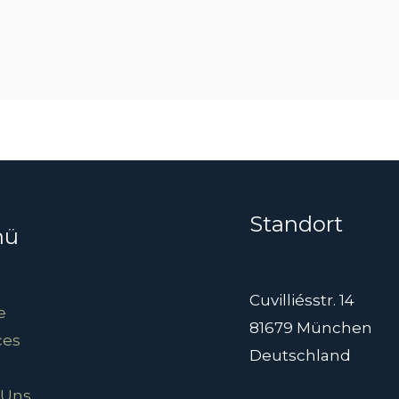
Standort
nü
Cuvilliésstr. 14
e
81679 München
ces
Deutschland
 Uns