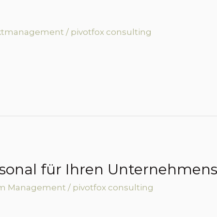
ektmanagement
/
pivotfox consulting
sonal für Ihren Unternehmens
im Management
/
pivotfox consulting